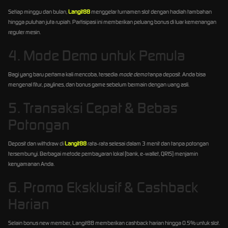
Setiap minggu dan bulan,
Langit88
menggelar turnamen slot dengan hadiah tambahan
hingga puluhan juta rupiah. Partisipasi ini memberikan peluang bonus di luar kemenangan
reguler mesin.
4. Mode Demo untuk Pemula
Bagi yang baru pertama kali mencoba, tersedia
mode demo
tanpa deposit. Anda bisa
mengenal fitur, paylines, dan bonus game sebelum bermain dengan uang asli.
5. Transaksi Cepat & Bebas
Potongan
Deposit dan withdraw di
Langit88
rata‑rata selesai dalam 3 menit dan tanpa potongan
tersembunyi. Berbagai metode pembayaran lokal (bank, e‑wallet, QRIS) menjamin
kenyamanan Anda.
6. Promo Eksklusif & Cashback
Harian
Selain bonus new member, Langit88 memberikan cashback harian hingga 0.5% untuk slot.